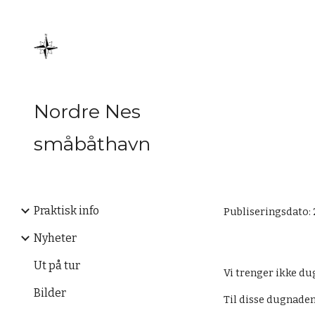
Sk
Nordre Nes
småbåthavn
Praktisk info
Publiseringsdato: 
Nyheter
Ut på tur
Vi trenger ikke dug
Bilder
Til disse dugnaden