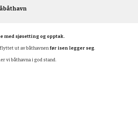
måbåthavn
e med sjøsetting og opptak.
 flyttet ut av båthavnen
før
isen legger seg
.
er vi båthavna i god stand.