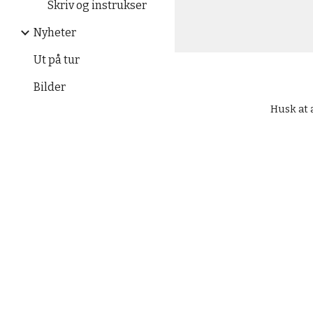
Skriv og instrukser
Nyheter
Ut på tur
Bilder
Husk at a